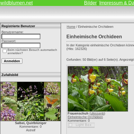
wildblumen.net
Bilder
Impressum & Da
|
Registrierte Benutzer
Home
/ Einheimische Orchideen
Benutzername:
Einheimische Orchideen
Passwort:
In der Kategorie einheimische Orchideen könne
(Hits: 162326)
Beim nächsten Besuch automatisch
anmelden?
Gefunden: 50 Bild(er) auf 6 Seite(n). Angezeigt:
Zufallsbild
Frauenschuh
(
ufessenb
)
Einheimische Orchideen
Kommentare: 0
Salbei, Quirlblütiger
Kommentare: 0
Astreif