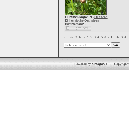
Hummel-Ragwurz
(
ufessenb
)
Einheimische Orchideen
Kommentare: 0
« Erste Seite
«
1
2
3
4
5
6
»
Letzte Seite 
Powered by
4images
1.10 Copyright