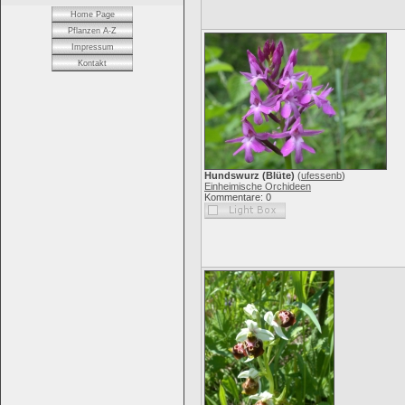
Home Page
Pflanzen A-Z
Impressum
Kontakt
Hundswurz (Blüte)
(
ufessenb
)
Einheimische Orchideen
Kommentare: 0