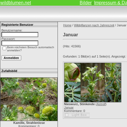
wildblumen.net
Bilder
Impressum & Da
|
Registrierte Benutzer
Home
/
Wildpflanzen nach Jahreszeit
/ Januar
Benutzername:
Januar
Passwort:
(Hits: 41566)
Beim nächsten Besuch automatisch
anmelden?
Gefunden: 1 Bild(er) auf 1 Seite(n). Angezeigt: B
Zufallsbild
Nieswurz, Stinkende
(
Astreif
)
Januar
Kommentare: 0
Kamille, Strahlenlose
Kommentare: 0