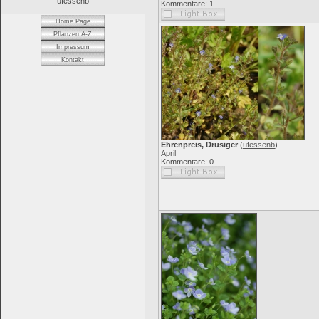
ufessenb
Kommentare: 1
Home Page
Pflanzen A-Z
Impressum
Kontakt
Ehrenpreis, Drüsiger
(
ufessenb
)
April
Kommentare: 0