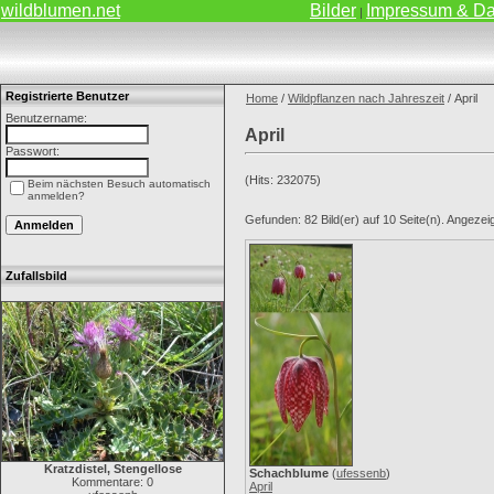
wildblumen.net
Bilder
Impressum & Da
|
Registrierte Benutzer
Home
/
Wildpflanzen nach Jahreszeit
/ April
Benutzername:
April
Passwort:
(Hits: 232075)
Beim nächsten Besuch automatisch
anmelden?
Gefunden: 82 Bild(er) auf 10 Seite(n). Angezeigt
Zufallsbild
Kratzdistel, Stengellose
Schachblume
(
ufessenb
)
Kommentare: 0
April