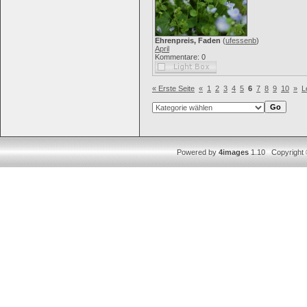
Ehrenpreis, Faden
(
ufessenb
)
April
Kommentare: 0
« Erste Seite
«
1
2
3
4
5
6
7
8
9
10
»
L
Powered by
4images
1.10 Copyright