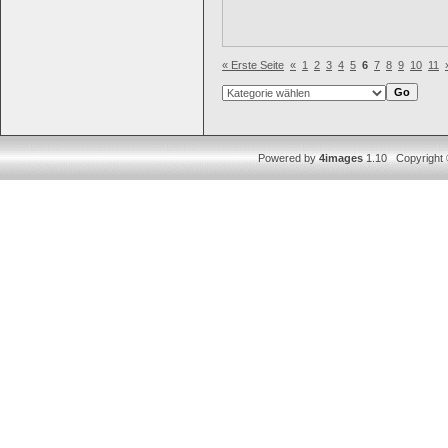
« Erste Seite
«
1
2
3
4
5
6
7
8
9
10
11
Powered by
4images
1.10 Copyright