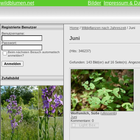
wildblumen.net
Bilder
Impressum & Da
|
Registrierte Benutzer
Home
/
Wildpflanzen nach Jahreszeit
/ Juni
Benutzername:
Juni
Passwort:
(Hits: 346237)
Beim nächsten Besuch automatisch
anmelden?
Gefunden: 143 Bild(er) auf 16 Seite(n). Angezeig
Zufallsbild
Wolfsmilch, Süße
(
ufessenb
)
Juni
Kommentare: 0