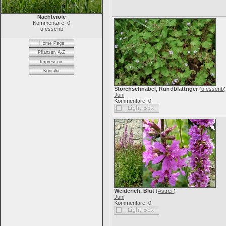
Nachtviole
Kommentare: 0
ufessenb
Home Page
Pflanzen A-Z
Impressum
Kontakt
Storchschnabel, Rundblättriger
(
ufessenb
)
Juni
Kommentare: 0
Weiderich, Blut
(
Astreif
)
Juni
Kommentare: 0