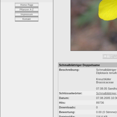
Home Page
Pflanzen A-Z
Impressum
Kontakt
Schmalblättriger Doppelsame
Beschreibung:
Schmalblättrige
Diplotaxis tenuifo
Kreuzblütler
Brassicaceae
07.08.05 Sandh
Schlüsselwörter:
Schmalblättriger
Datum:
07.08.2005 10:3
Hits:
89736
Downloads:
0
Bewertung:
0.00 (0 Stimme(
Dateigröße:
116.6 KB