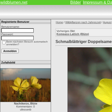
wildblumen.net
Bilder
Impressum & Da
|
Registrierte Benutzer
Home
/
Wildpflanzen nach Jahreszeit
/
August
Benutzername:
Vorheriges Bild:
Kompass-Lattich (Blüte)
Passwort:
Schmalblättriger Doppelsame
Beim nächsten Besuch automatisch
anmelden?
Zufallsbild
Nachtkerze, Blüte
Kommentare: 0
ufessenb