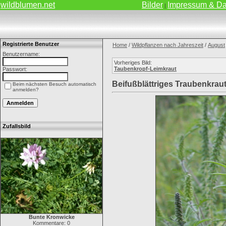
wildblumen.net
Bilder
Impressum & Da
|
Registrierte Benutzer
Home
/
Wildpflanzen nach Jahreszeit
/
August
Benutzername:
Vorheriges Bild:
Taubenkropf-Leimkraut
Passwort:
Beifußblättriges Traubenkrau
Beim nächsten Besuch automatisch
anmelden?
Zufallsbild
Bunte Kronwicke
Kommentare: 0