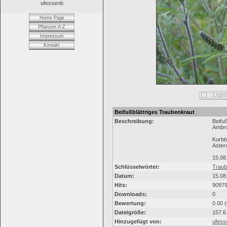
ufessenb
Home Page
Pflanzen A-Z
Impressum
Kontakt
Beifußblättriges Traubenkraut
Beschreibung:
Beifu
Ambros
Korbbl
Aster
15.08
Schlüsselwörter:
Traub
Datum:
15.08
Hits:
9097
Downloads:
0
Bewertung:
0.00 
Dateigröße:
157.6
Hinzugefügt von:
ufess