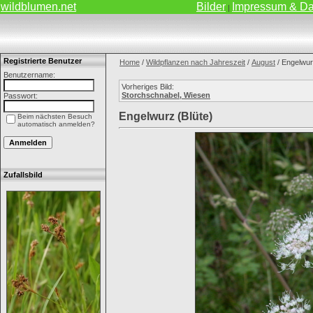
wildblumen.net
Bilder
Impressum & Da
|
Registrierte Benutzer
Home
/
Wildpflanzen nach Jahreszeit
/
August
/ Engelwur
Benutzername:
Vorheriges Bild:
Storchschnabel, Wiesen
Passwort:
Engelwurz (Blüte)
Beim nächsten Besuch
automatisch anmelden?
Zufallsbild