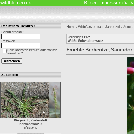
wildblumen.net
Bilder
Impressum & Da
|
Registrierte Benutzer
Home
/
Wildpflanzen nach Jahreszeit
/
August
Benutzername:
Vorheriges Bild:
Weiße Schwalbenwurz
Passwort:
Früchte Berberitze, Sauerdor
Beim nächsten Besuch automatisch
anmelden?
Zufallsbild
Wegerich, Krähenfuß
Kommentare: 0
ufessenb