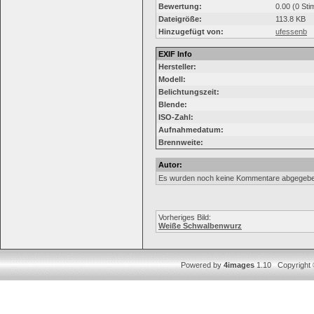
Bewertung:
0.00 (0 St
Dateigröße:
113.8 KB
Hinzugefügt von:
ufessenb
EXIF Info
Hersteller:
Modell:
Belichtungszeit:
Blende:
ISO-Zahl:
Aufnahmedatum:
Brennweite:
Autor:
Es wurden noch keine Kommentare abgegebe
Vorheriges Bild:
Weiße Schwalbenwurz
Powered by
4images
1.10 Copyright