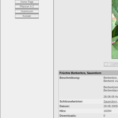
Home Page
Pflanzen A-Z
Impressum
Kontakt
Früchte Berberitze, Sauerdorn
Beschreibung:
Berberitze
Berberis vu
Berberitz
Berberidac
28.08.05 Ke
Schlüsselwörter:
Sauerdorn
Datum:
28.08.2005
Hits:
16094
Downloads:
0