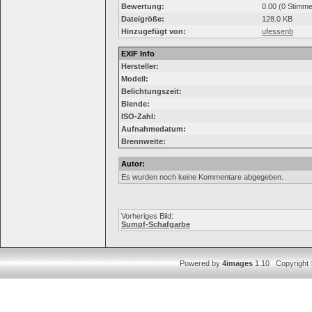
Bewertung:
0.00 (0 Stimme
Dateigröße:
128.0 KB
Hinzugefügt von:
ufessenb
EXIF Info
Hersteller:
Modell:
Belichtungszeit:
Blende:
ISO-Zahl:
Aufnahmedatum:
Brennweite:
Autor:
Es wurden noch keine Kommentare abgegeben.
Vorheriges Bild:
Sumpf-Schafgarbe
Powered by
4images
1.10 Copyright