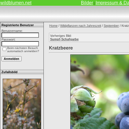
wildblumen.net
Bilder
Impressum & Da
|
Registrierte Benutzer
Home
/
Wildpflanzen nach Jahreszeit
/
September
/ Krat
Benutzername:
Vorheriges Bild:
Sumpf-Schafgarbe
Passwort:
Kratzbeere
Beim nächsten Besuch
automatisch anmelden?
Zufallsbild