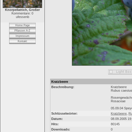
Knorpellattich, Großer
Kommentare: 0
ufessenb
Home Page
Pflanzen A-Z
Impressum
Kontakt
Kratzbeere
Beschreibung:
Kratzbeere
Rubus caesiu
Rosengewäch
Rosaceae
05.09.04 Spey
Schlüsselwörter:
Kratzbeere
,
R
Datum:
08.09.2005 19
Hits:
80145
Downloads:
0