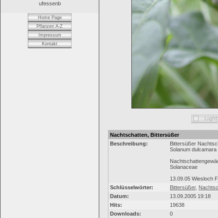
ufessenb
Home Page
Pflanzen A-Z
Impressum
Kontakt
Nachtschatten, Bittersüßer
Beschreibung:
Bittersüßer Nachtsc
Solanum dulcamara
Nachtschattengewä
Solanaceae
13.09.05 Wiesloch 
Schlüsselwörter:
Bittersüßer
,
Nachtsc
Datum:
13.09.2005 19:18
Hits:
19638
Downloads:
0