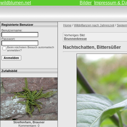
wildblumen.net
Bilder
Impressum & Da
|
Registrierte Benutzer
Home
/
Wildpflanzen nach Jahreszeit
/
Septem
Benutzername:
Vorheriges Bild:
Brunnenkresse
Passwort:
Nachtschatten, Bittersüßer
Beim nächsten Besuch automatisch
anmelden?
Zufallsbild
Streifenfarn, Brauner
Kommentare: 0