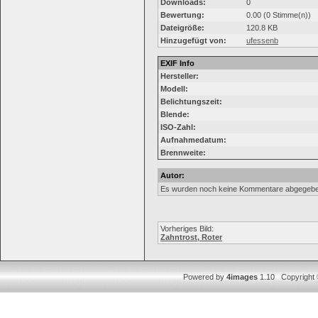
Downloads:
0
Bewertung:
0.00 (0 Stimme(n))
Dateigröße:
120.8 KB
Hinzugefügt von:
ufessenb
EXIF Info
Hersteller:
Modell:
Belichtungszeit:
Blende:
ISO-Zahl:
Aufnahmedatum:
Brennweite:
Autor:
Es wurden noch keine Kommentare abgegebe
Vorheriges Bild:
Zahntrost, Roter
Powered by
4images
1.10 Copyright