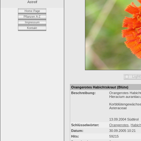
Astreif
Home Page
Pflanzen A-Z
Impressum
Kontakt
Orangerotes Habichtskraut (Blüte)
Beschreibung:
Orangerotes Habich
Hieracium aurantia
Korbblütengewächs
Asteraceae
13.09.2004 Südtirol
Schlüsselwörter:
Orangerotes
,
Habich
Datum:
30.09.2005 10:21
Hits:
59215