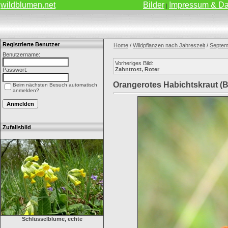
wildblumen.net
Bilder
Impressum & Da
|
Registrierte Benutzer
Home
/
Wildpflanzen nach Jahreszeit
/
Septem
Benutzername:
Vorheriges Bild:
Zahntrost, Roter
Passwort:
Orangerotes Habichtskraut (B
Beim nächsten Besuch automatisch
anmelden?
Zufallsbild
Schlüsselblume, echte