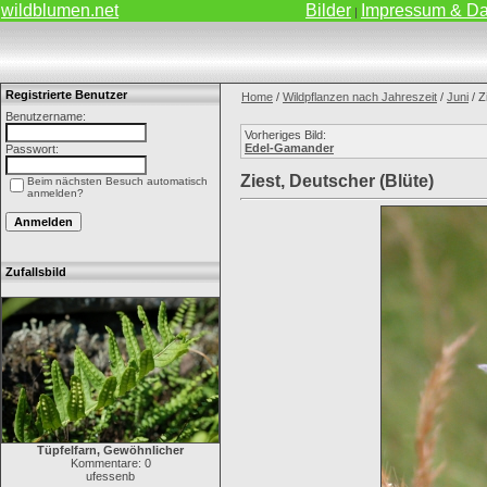
wildblumen.net
Bilder
Impressum & Da
|
Registrierte Benutzer
Home
/
Wildpflanzen nach Jahreszeit
/
Juni
/ Z
Benutzername:
Vorheriges Bild:
Edel-Gamander
Passwort:
Ziest, Deutscher (Blüte)
Beim nächsten Besuch automatisch
anmelden?
Zufallsbild
Tüpfelfarn, Gewöhnlicher
Kommentare: 0
ufessenb