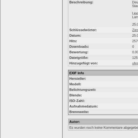
Beschreibung:
Deu
Sta
Lipp
Lam
25.
Schlüsselwörter:
Zie
Datum:
25.
Hits:
257
Downloads:
0
Bewertung:
0.0
Dateigröße:
125
Hinzugefügt von:
ufe
EXIF Info
Hersteller:
Modell:
Belichtungszeit:
Blende:
ISO-Zahl:
Aufnahmedatum:
Brennweite:
Autor:
Es wurden noch keine Kommentare abgegebe