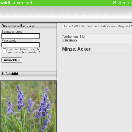
wildblumen.net
Bilder
I
|
Registrierte Benutzer
Home
/
Wildpflanzen nach Jahreszeit
/
August
/ 
Benutzername:
Vorheriges Bild:
Oregano
Passwort:
Minze, Acker
Beim nächsten Besuch
automatisch anmelden?
Zufallsbild