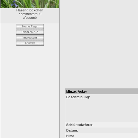
Hasenglöckchen
Kommentare: 0
ufessenb
Home Page
Pflanzen A-Z
Impressum
Kontakt
Minze, Acker
Beschreibung:
Schlüsselwörter:
Datum:
Hits: