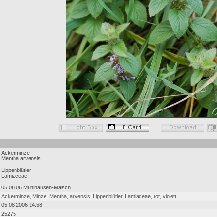
Ackerminze
Mentha arvensis
Lippenblütler
Lamiaceae
05.08.06 Mühlhausen-Malsch
Ackerminze
,
Minze
,
Mentha
,
arvensis
,
Lippenblütler
,
Lamiaceae
,
rot
,
violett
05.08.2006 14:58
25275