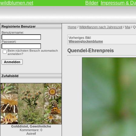
wildblumen.net
Bilder
Impressum & Da
|
Registrierte Benutzer
Home
/
Wildpflanzen nach Jahreszeit
/
Mai
/ Q
Benutzername:
Vorheriges Bild:
Wiesenglockenblume
Passwort:
Quendel-Ehrenpreis
Beim nächsten Besuch automatisch
anmelden?
Zufallsbild
Golddistel, Gewöhnliche
Kommentare: 0
Astreif