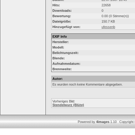
Hits:
22658
Downloads:
0
Bewertung:
0.00 (0 Stimme(n))
Dateigröße:
150.7 KB
Hinzugefügt von:
ufessenb
EXIF Info
Hersteller:
Modell:
Belichtungszeit:
Blende:
Aufnahmedatum:
Brennweite:
Autor:
Es wurden noch keine Kommentare abgegeben.
Vorheriges Bild:
Stendelwurz (Blüte)
Powered by
4images
1.10 Copyright