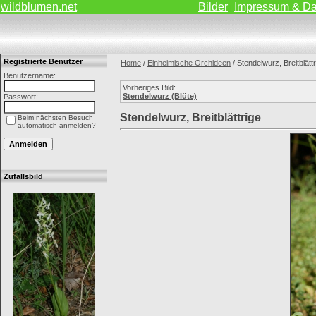
wildblumen.net
Bilder
Impressum & Da
|
Registrierte Benutzer
Home
/
Einheimische Orchideen
/ Stendelwurz, Breitblätt
Benutzername:
Vorheriges Bild:
Stendelwurz (Blüte)
Passwort:
Stendelwurz, Breitblättrige
Beim nächsten Besuch
automatisch anmelden?
Zufallsbild