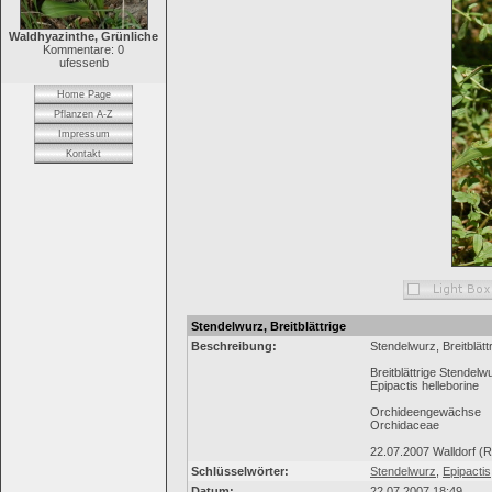
Waldhyazinthe, Grünliche
Kommentare: 0
ufessenb
Home Page
Pflanzen A-Z
Impressum
Kontakt
Stendelwurz, Breitblättrige
Beschreibung:
Stendelwurz, Breitblätt
Breitblättrige Stendelw
Epipactis helleborine
Orchideengewächse
Orchidaceae
22.07.2007 Walldorf (R
Schlüsselwörter:
Stendelwurz
,
Epipactis
Datum:
22.07.2007 18:49