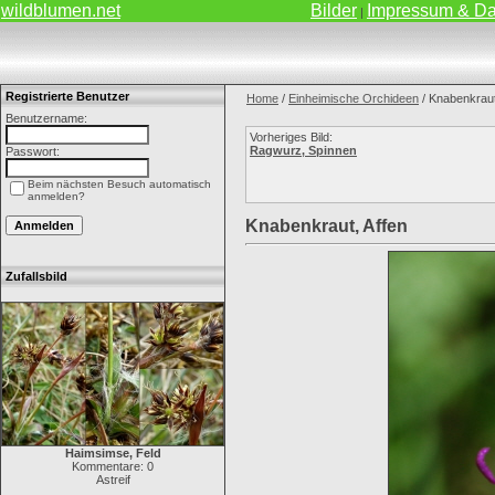
wildblumen.net
Bilder
Impressum & Da
|
Registrierte Benutzer
Home
/
Einheimische Orchideen
/ Knabenkraut
Benutzername:
Vorheriges Bild:
Ragwurz, Spinnen
Passwort:
Beim nächsten Besuch automatisch
anmelden?
Knabenkraut, Affen
Zufallsbild
Haimsimse, Feld
Kommentare: 0
Astreif