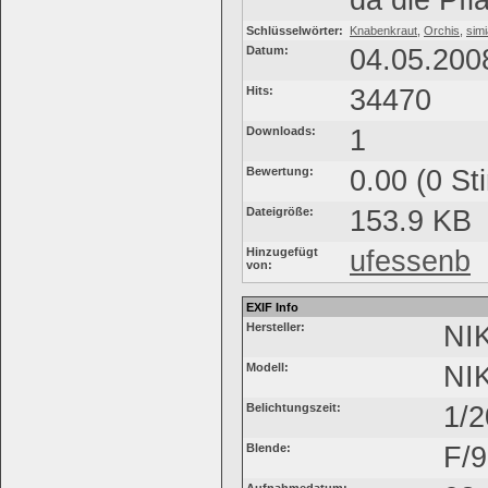
da die Pfl
Schlüsselwörter:
Knabenkraut
,
Orchis
,
simi
Datum:
04.05.200
Hits:
34470
Downloads:
1
Bewertung:
0.00 (0 St
Dateigröße:
153.9 KB
Hinzugefügt
ufessenb
von:
EXIF Info
Hersteller:
NI
Modell:
NI
Belichtungszeit:
1/2
Blende:
F/9