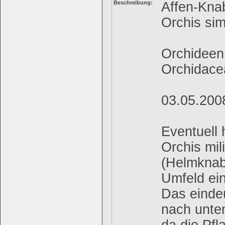
Beschreibung:
Affen-Kna
Orchis sim
Orchideen
Orchidace
03.05.2008
Eventuell 
Orchis mil
(Helmknab
Umfeld ein
Das einde
nach unten