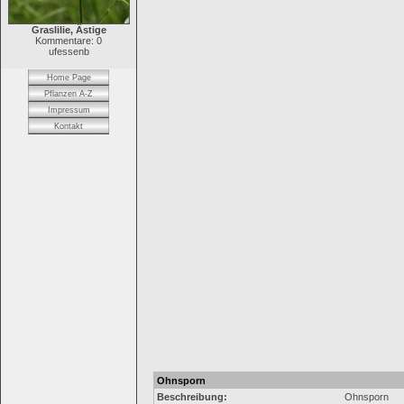
Graslilie, Ästige
Kommentare: 0
ufessenb
Home Page
Pflanzen A-Z
Impressum
Kontakt
Ohnsporn
Beschreibung:
Ohnsporn