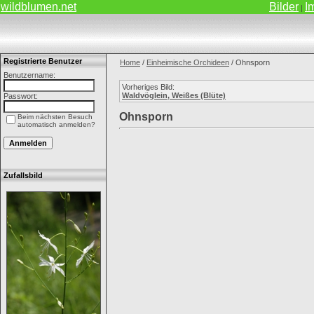
wildblumen.net
Bilder
I
|
Registrierte Benutzer
Home
/
Einheimische Orchideen
/ Ohnsporn
Benutzername:
Vorheriges Bild:
Waldvöglein, Weißes (Blüte)
Passwort:
Ohnsporn
Beim nächsten Besuch
automatisch anmelden?
Zufallsbild