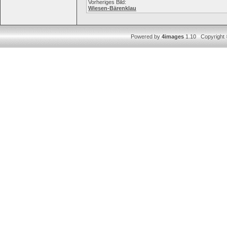
Vorheriges Bild:
Wiesen-Bärenklau
Powered by
4images
1.10 Copyright