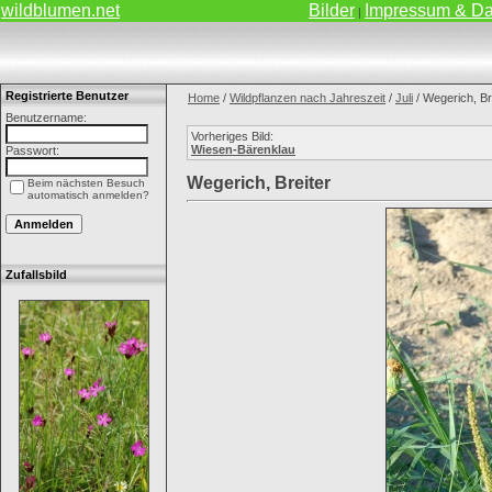
wildblumen.net
Bilder
Impressum & Da
|
Registrierte Benutzer
Home
/
Wildpflanzen nach Jahreszeit
/
Juli
/ Wegerich, Br
Benutzername:
Vorheriges Bild:
Wiesen-Bärenklau
Passwort:
Wegerich, Breiter
Beim nächsten Besuch
automatisch anmelden?
Zufallsbild