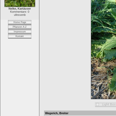
Nelke, Kartäuser
Kommentare: 0
ufessenb
Home Page
Pflanzen A-Z
Impressum
Kontakt
Wegerich, Breiter