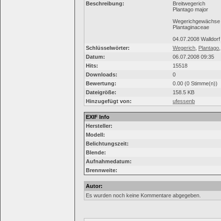
Beschreibung:
Breitwegerich
Plantago major
Wegerichgewächse
Plantaginaceae
04.07.2008 Walldorf
Schlüsselwörter:
Wegerich
,
Plantago
Datum:
06.07.2008 09:35
Hits:
15518
Downloads:
0
Bewertung:
0.00 (0 Stimme(n))
Dateigröße:
158.5 KB
Hinzugefügt von:
ufessenb
EXIF Info
Hersteller:
Modell:
Belichtungszeit:
Blende:
Aufnahmedatum:
Brennweite:
Autor:
Es wurden noch keine Kommentare abgegeben.