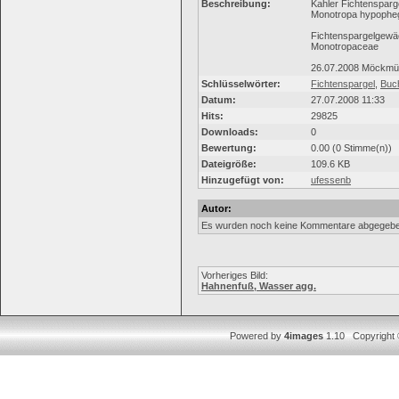
Beschreibung:
Kahler Fichtensparg
Monotropa hypophe
Fichtenspargelgew
Monotropaceae
26.07.2008 Möckmüh
Schlüsselwörter:
Fichtenspargel
,
Buc
Datum:
27.07.2008 11:33
Hits:
29825
Downloads:
0
Bewertung:
0.00 (0 Stimme(n))
Dateigröße:
109.6 KB
Hinzugefügt von:
ufessenb
Autor:
Es wurden noch keine Kommentare abgegebe
Vorheriges Bild:
Hahnenfuß, Wasser agg.
Powered by
4images
1.10 Copyright