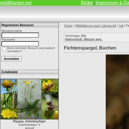
wildblumen.net
Bilder
Impressum & Da
|
Registrierte Benutzer
Home
/
Wildpflanzen nach Jahreszeit
/
Juli
/ F
Benutzername:
Vorheriges Bild:
Hahnenfuß, Wasser agg.
Passwort:
Fichtenspargel, Buchen
Beim nächsten Besuch automatisch
anmelden?
Zufallsbild
Pippau, Kleinköpfiger
Kommentare: 0
Astreif