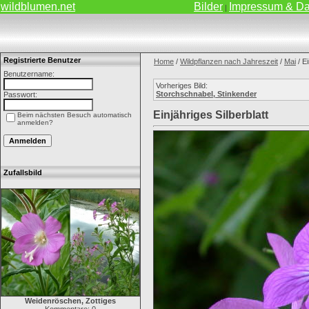
wildblumen.net
Bilder
Impressum & Da
|
Registrierte Benutzer
Home
/
Wildpflanzen nach Jahreszeit
/
Mai
/ Ei
Benutzername:
Vorheriges Bild:
Storchschnabel, Stinkender
Passwort:
Einjähriges Silberblatt
Beim nächsten Besuch automatisch
anmelden?
Zufallsbild
Weidenröschen, Zottiges