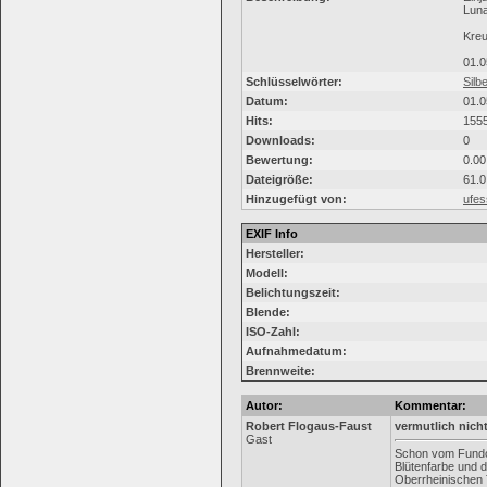
Luna
Kre
01.
Schlüsselwörter:
Silbe
Datum:
01.0
Hits:
155
Downloads:
0
Bewertung:
0.00
Dateigröße:
61.0
Hinzugefügt von:
ufe
EXIF Info
Hersteller:
Modell:
Belichtungszeit:
Blende:
ISO-Zahl:
Aufnahmedatum:
Brennweite:
Autor:
Kommentar:
Robert Flogaus-Faust
vermutlich nich
Gast
Schon vom Fundo
Blütenfarbe und d
Oberrheinischen