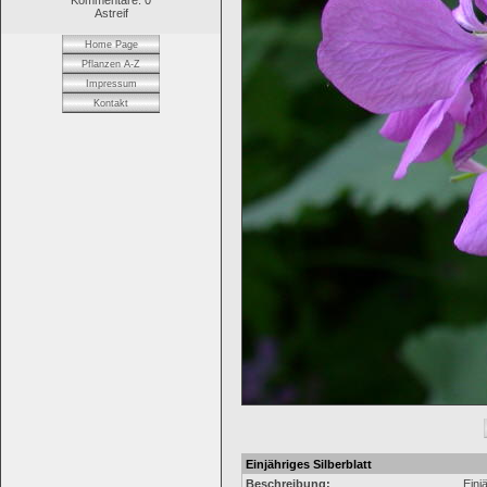
Kommentare: 0
Astreif
Home Page
Pflanzen A-Z
Impressum
Kontakt
Einjähriges Silberblatt
Beschreibung:
Einj