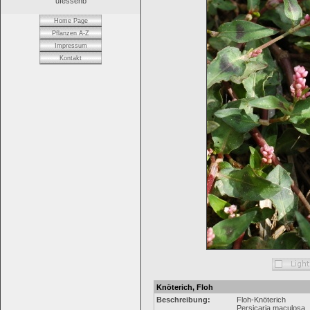
ufessenb
Home Page
Pflanzen A-Z
Impressum
Kontakt
Knöterich, Floh
Beschreibung:
Floh-Knöterich
Persicaria maculosa