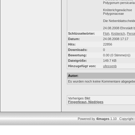
Polygonum persicaria 
Knöterichgewächse
Polygonaceae
Die Nebenblattscheide
24.08.2008 Ehrstädt 
Schlüsselwörter:
Floh
,
Knöterich
,
Persi
Datum:
24.08.2008 17:17
Hits:
22856
Downloads:
0
Bewertung:
0.00 (0 Stimme(n))
Dateigröße:
149.7 KB
Hinzugefügt von:
ufessenb
Autor:
Es wurden noch keine Kommentare abgegebe
Vorheriges Bild:
Fingerkraut, Niedriges
Powered by
4images
1.10 Copyright