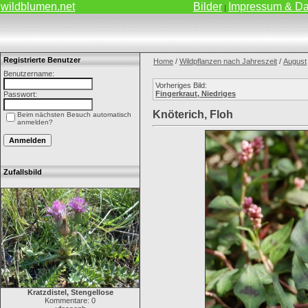
wildblumen.net
Bilder
Impressum & Da
|
Registrierte Benutzer
Home
/
Wildpflanzen nach Jahreszeit
/
August
Benutzername:
Vorheriges Bild:
Fingerkraut, Niedriges
Passwort:
Knöterich, Floh
Beim nächsten Besuch automatisch
anmelden?
Zufallsbild
Kratzdistel, Stengellose
Kommentare: 0