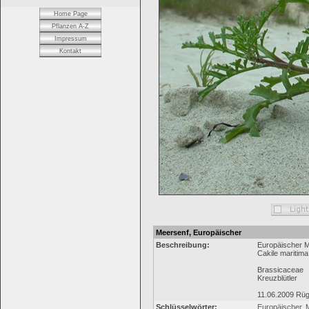
Home Page
Pflanzen A-Z
Impressum
Kontakt
Meersenf, Europäischer
Beschreibung:
Europäischer 
Cakile maritima
Brassicaceae
Kreuzblütler
11.06.2009 Rüg
Schlüsselwörter:
Europäischer
,