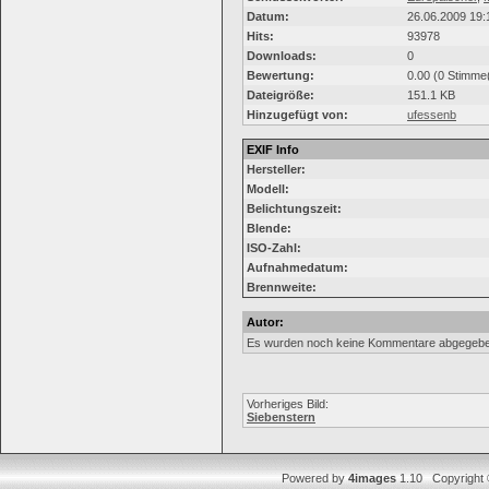
Datum:
26.06.2009 19:
Hits:
93978
Downloads:
0
Bewertung:
0.00 (0 Stimme
Dateigröße:
151.1 KB
Hinzugefügt von:
ufessenb
EXIF Info
Hersteller:
Modell:
Belichtungszeit:
Blende:
ISO-Zahl:
Aufnahmedatum:
Brennweite:
Autor:
Es wurden noch keine Kommentare abgegebe
Vorheriges Bild:
Siebenstern
Powered by
4images
1.10 Copyright