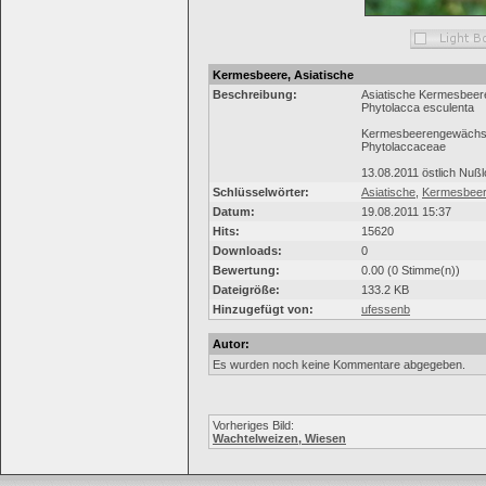
Kermesbeere, Asiatische
Beschreibung:
Asiatische Kermesbeer
Phytolacca esculenta
Kermesbeerengewäch
Phytolaccaceae
13.08.2011 östlich Nu
Schlüsselwörter:
Asiatische
,
Kermesbee
Datum:
19.08.2011 15:37
Hits:
15620
Downloads:
0
Bewertung:
0.00 (0 Stimme(n))
Dateigröße:
133.2 KB
Hinzugefügt von:
ufessenb
Autor:
Es wurden noch keine Kommentare abgegeben.
Vorheriges Bild:
Wachtelweizen, Wiesen