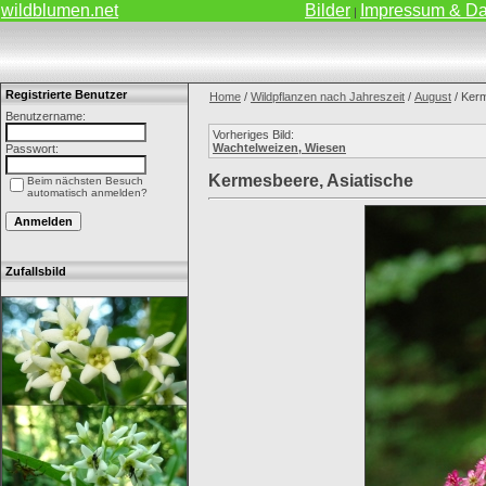
wildblumen.net
Bilder
Impressum & Da
|
Registrierte Benutzer
Home
/
Wildpflanzen nach Jahreszeit
/
August
/ Kerm
Benutzername:
Vorheriges Bild:
Wachtelweizen, Wiesen
Passwort:
Kermesbeere, Asiatische
Beim nächsten Besuch
automatisch anmelden?
Zufallsbild