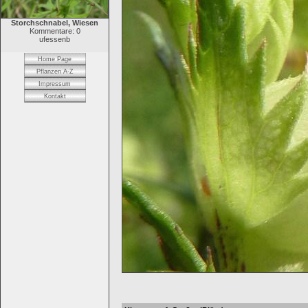
Storchschnabel, Wiesen
Kommentare: 0
ufessenb
Home Page
Pflanzen A-Z
Impressum
Kontakt