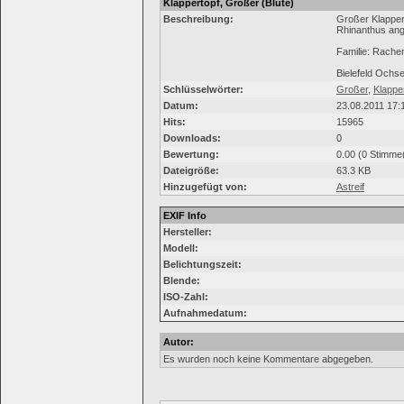
Klappertopf, Großer (Blüte)
Beschreibung:
Großer Klapper
Rhinanthus angu
Familie: Rachen
Bielefeld Ochs
Schlüsselwörter:
Großer
,
Klappe
Datum:
23.08.2011 17:
Hits:
15965
Downloads:
0
Bewertung:
0.00 (0 Stimme
Dateigröße:
63.3 KB
Hinzugefügt von:
Astreif
EXIF Info
Hersteller:
Modell:
Belichtungszeit:
Blende:
ISO-Zahl:
Aufnahmedatum:
Autor:
Es wurden noch keine Kommentare abgegeben.