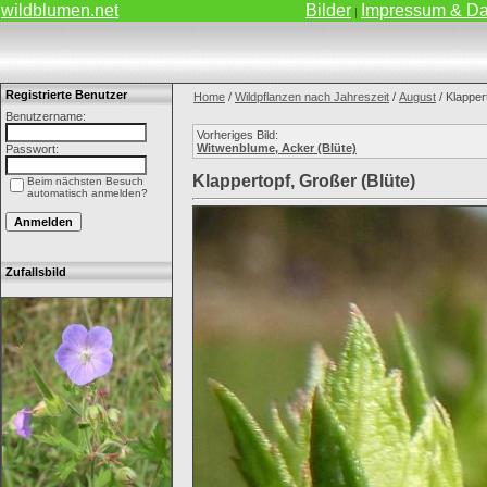
wildblumen.net
Bilder
Impressum & Da
|
Registrierte Benutzer
Home
/
Wildpflanzen nach Jahreszeit
/
August
/ Klapper
Benutzername:
Vorheriges Bild:
Witwenblume, Acker (Blüte)
Passwort:
Klappertopf, Großer (Blüte)
Beim nächsten Besuch
automatisch anmelden?
Zufallsbild