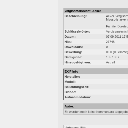
Vergissmeinnicht, Acker
Beschreibung:
Acker-Vergissm
Myosotis arven
Familie: Boret
Schlüsselwörter:
Vergissmeinnich
Datum:
07.09.2011 17:
Hits:
21748
Downloads:
0
Bewertung:
0.00 (0 Stimme(
Dateigröße:
155.1 KB
Hinzugefügt von:
Astreif
EXIF Info
Hersteller:
Modell:
Belichtungszeit:
Blende:
Aufnahmedatum:
Autor:
Es wurden noch keine Kommentare abgegebe
Vorheriges Bild: