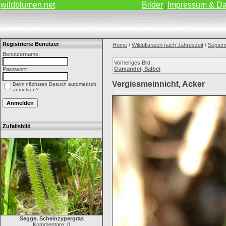
wildblumen.net
Bilder
Impressum & Da
|
Registrierte Benutzer
Home
/
Wildpflanzen nach Jahreszeit
/
Septem
Benutzername:
Vorheriges Bild:
Gamander, Salbei
Passwort:
Vergissmeinnicht, Acker
Beim nächsten Besuch automatisch
anmelden?
Zufallsbild
Segge, Scheinzypergras
Kommentare: 0