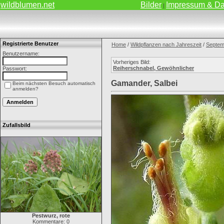
wildblumen.net
Bilder
Impressum & Da
|
Registrierte Benutzer
Home
/
Wildpflanzen nach Jahreszeit
/
Septem
Benutzername:
Vorheriges Bild:
Reiherschnabel, Gewöhnlicher
Passwort:
Gamander, Salbei
Beim nächsten Besuch automatisch
anmelden?
Zufallsbild
Pestwurz, rote
Kommentare: 0