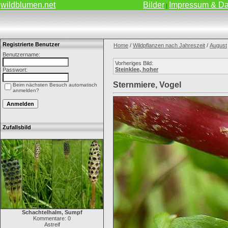
wildblumen.net
Bilder
Impressum & Da
|
Registrierte Benutzer
Home
/
Wildpflanzen nach Jahreszeit
/
August
Benutzername:
Vorheriges Bild:
Steinklee, hoher
Passwort:
Sternmiere, Vogel
Beim nächsten Besuch automatisch
anmelden?
Zufallsbild
Schachtelhalm, Sumpf
Kommentare: 0
Astreif