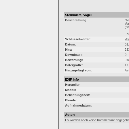
Sternmiere, Vogel
Beschreibung:
Ge
Vo
(St
Fa
Schlüsselwörter:
Vo
Datum:
01
Hits:
23
Downloads:
0
Bewertung:
0.
Dateigröße:
17
Hinzugefügt von:
Ast
EXIF Info
Hersteller:
Modell:
Belichtungszeit:
Blende:
Aufnahmedatum:
Autor:
Es wurden noch keine Kommentare abgegebe