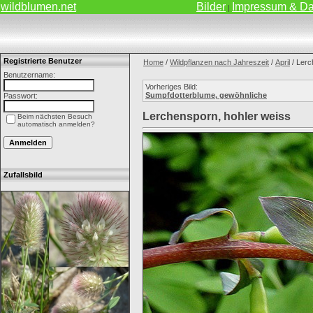
wildblumen.net
Bilder
Impressum & Da
|
Registrierte Benutzer
Home
/
Wildpflanzen nach Jahreszeit
/
April
/ Lerc
Benutzername:
Vorheriges Bild:
Sumpfdotterblume, gewöhnliche
Passwort:
Lerchensporn, hohler weiss
Beim nächsten Besuch
automatisch anmelden?
Zufallsbild