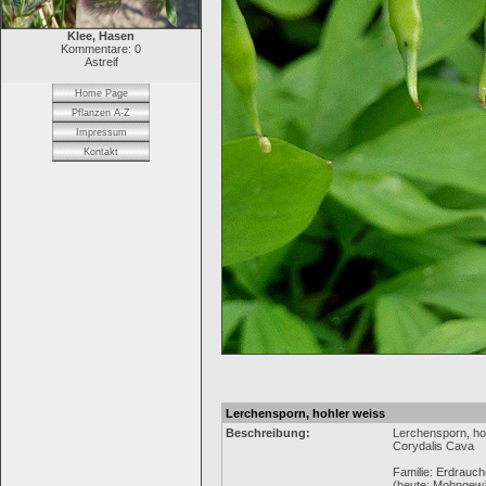
Klee, Hasen
Kommentare: 0
Astreif
Home Page
Pflanzen A-Z
Impressum
Kontakt
Lerchensporn, hohler weiss
Beschreibung:
Lerchensporn, ho
Corydalis Cava
Familie: Erdrauc
(heute: Mohngew