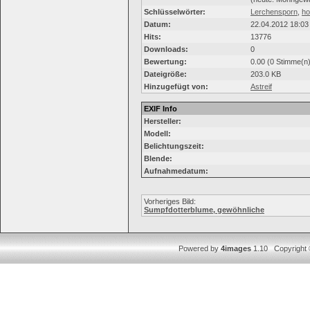
Schlüsselwörter:
Lerchensporn
,
ho
Datum:
22.04.2012 18:03
Hits:
13776
Downloads:
0
Bewertung:
0.00 (0 Stimme(n)
Dateigröße:
203.0 KB
Hinzugefügt von:
Astreif
EXIF Info
Hersteller:
Modell:
Belichtungszeit:
Blende:
Aufnahmedatum:
Vorheriges Bild:
Sumpfdotterblume, gewöhnliche
Powered by
4images
1.10 Copyright