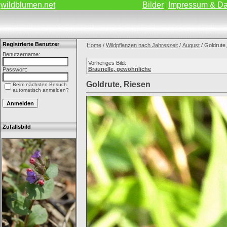
wildblumen.net
Bilder
Impressum & Da
|
Registrierte Benutzer
Home
/
Wildpflanzen nach Jahreszeit
/
August
/ Goldrute
Benutzername:
Vorheriges Bild:
Braunelle, gewöhnliche
Passwort:
Goldrute, Riesen
Beim nächsten Besuch
automatisch anmelden?
Zufallsbild