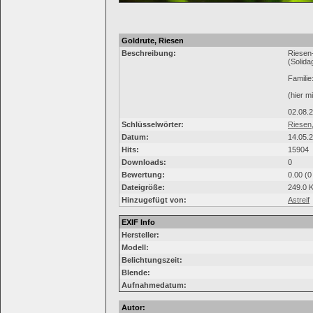
Goldrute, Riesen
Beschreibung:
Riesen
(Solida
Familie
(hier m
02.08.
Schlüsselwörter:
Riesen
Datum:
14.05.
Hits:
15904
Downloads:
0
Bewertung:
0.00 (0
Dateigröße:
249.0 
Hinzugefügt von:
Astreif
EXIF Info
Hersteller:
Modell:
Belichtungszeit:
Blende:
Aufnahmedatum:
Autor: