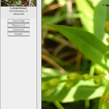
Lungenkraut
Kommentare: 0
ufessenb
Home Page
Pflanzen A-Z
Impressum
Kontakt