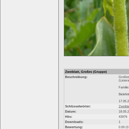
Zweiblatt, Großes (Gruppe)
Beschreibung:
Großes
(Lister
Famili
Bielef
17.05.
Schlüsselwörter:
Zweibla
Datum:
18.05.
Hits:
43976
Downloads:
1
Bewertung:
0.00 (0