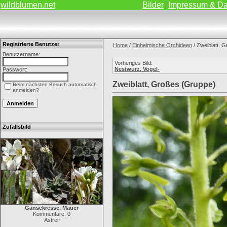
wildblumen.net
Bilder
Impressum & Da
|
Registrierte Benutzer
Home
/
Einheimische Orchideen
/ Zweiblatt, 
Benutzername:
Vorheriges Bild:
Nestwurz, Vogel-
Passwort:
Zweiblatt, Großes (Gruppe)
Beim nächsten Besuch automatisch
anmelden?
Zufallsbild
Gänsekresse, Mauer
Kommentare: 0
Astreif