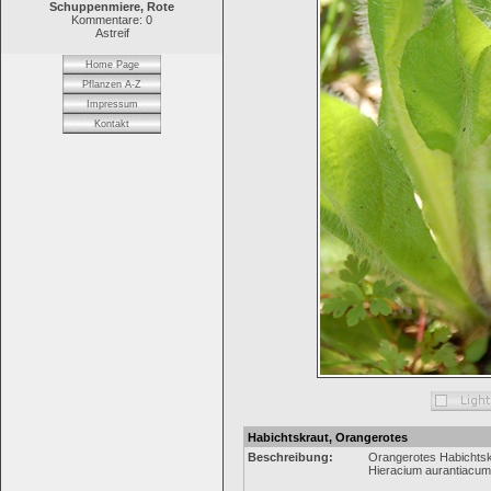
Schuppenmiere, Rote
Kommentare: 0
Astreif
Home Page
Pflanzen A-Z
Impressum
Kontakt
Habichtskraut, Orangerotes
Beschreibung:
Orangerotes Habichtsk
Hieracium aurantiacum