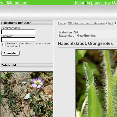
wildblumen.net
Bilder
Impressum & Da
|
Registrierte Benutzer
Home
/
Wildpflanzen nach Jahreszeit
/
Juni
/ H
Benutzername:
Vorheriges Bild:
Natternkopf, Gewöhnlicher
Passwort:
Habichtskraut, Orangerotes
Beim nächsten Besuch automatisch
anmelden?
Zufallsbild