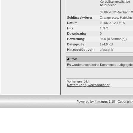
Korbblütengewächse
Asteraceae
09.06.2012 Rainbach 
Schlüsselwörter:
Orangerotes
,
Habichts
Datum:
10.06.2012 17:15
Hits:
15971
Downloads:
0
Bewertung:
0.00 (0 Stimme(n))
Dateigröße:
174.9 KB
Hinzugefügt von:
ufessenb
Autor:
Es wurden noch keine Kommentare abgegebe
Vorheriges Bild:
Natternkopf, Gewöhnlicher
Powered by
4images
1.10 Copyright