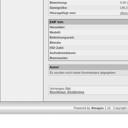
Bewertung:
0.00 
Dateigröße:
145.2
Hinzugefügt von:
ufes
EXIF Info
Hersteller:
Modell:
Belichtungszeit:
Blende:
ISO-Zahl:
Aufnahmedatum:
Brennweite:
Autor:
Es wurden noch keine Kommentare abgegeben.
Vorheriges Bild:
Berufkraut, Einjähriges
Powered by
4images
1.10 Copyright