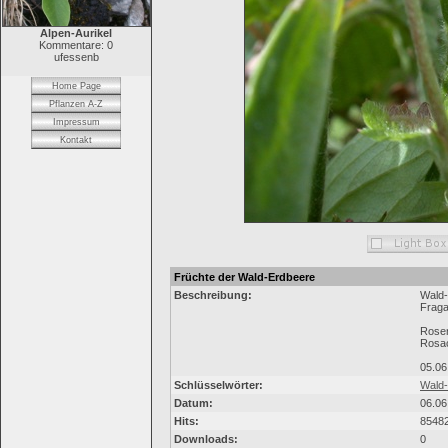
Alpen-Aurikel
Kommentare: 0
ufessenb
Home Page
Pflanzen A-Z
Impressum
Kontakt
Früchte der Wald-Erdbeere
Beschreibung:
Wald
Fraga
Rose
Rosa
05.06
Schlüsselwörter:
Wald
Datum:
06.06
Hits:
8548
Downloads:
0