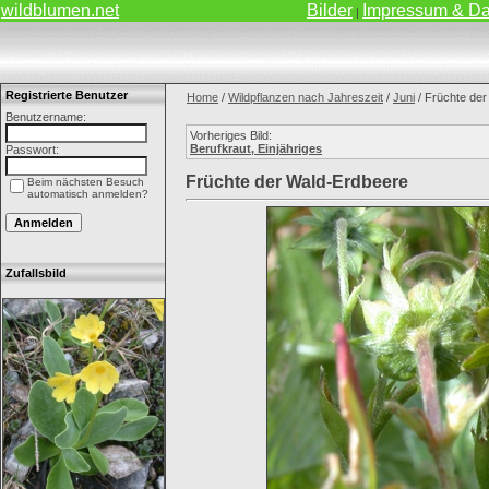
wildblumen.net
Bilder
Impressum & Da
|
Registrierte Benutzer
Home
/
Wildpflanzen nach Jahreszeit
/
Juni
/ Früchte de
Benutzername:
Vorheriges Bild:
Berufkraut, Einjähriges
Passwort:
Früchte der Wald-Erdbeere
Beim nächsten Besuch
automatisch anmelden?
Zufallsbild