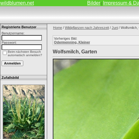
wildblumen.net
Bilder
Impressum & Da
|
Registrierte Benutzer
Home
/
Wildpflanzen nach Jahreszeit
/
Juni
/ Wolfsmilch,
Benutzername:
Vorheriges Bild:
Odermenning, Kleiner
Passwort:
Wolfsmilch, Garten
Beim nächsten Besuch
automatisch anmelden?
Zufallsbild