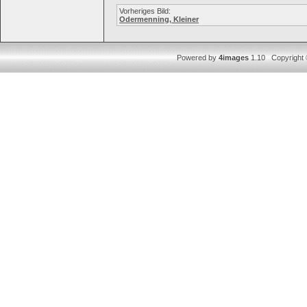
Vorheriges Bild:
Odermenning, Kleiner
Powered by
4images
1.10 Copyright