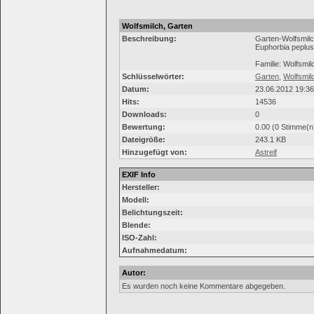
Wolfsmilch, Garten
Beschreibung:
Garten-Wolfsmil
Euphorbia peplus
Familie: Wolfsm
Schlüsselwörter:
Garten
,
Wolfsmil
Datum:
23.06.2012 19:36
Hits:
14536
Downloads:
0
Bewertung:
0.00 (0 Stimme(n
Dateigröße:
243.1 KB
Hinzugefügt von:
Astreif
EXIF Info
Hersteller:
Modell:
Belichtungszeit:
Blende:
ISO-Zahl:
Aufnahmedatum:
Autor:
Es wurden noch keine Kommentare abgegeben.