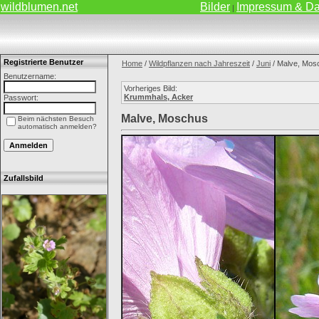
wildblumen.net
Bilder
Impressum & Da
|
Registrierte Benutzer
Home
/
Wildpflanzen nach Jahreszeit
/
Juni
/ Malve, Mos
Benutzername:
Vorheriges Bild:
Krummhals, Acker
Passwort:
Malve, Moschus
Beim nächsten Besuch
automatisch anmelden?
Zufallsbild