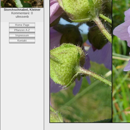
Storchschnabel, Kleiner
Kommentare: 0
ufessenb
Home Page
Pflanzen A-Z
Impressum
Kontakt