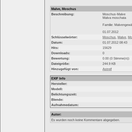
Malve, Moschus
Beschreibung:
Moschus-Malve
Malva moschata
Familie: Malvengew
01.07.2012
Schlüsselwörter:
Moschus
,
Malve
,
Mo
Datum:
01.07.2012 08:43
Hits:
15629
Downloads:
0
Bewertung:
0.00 (0 Stimme(n))
Dateigröße:
244.9 KB
Hinzugefügt von:
Astreif
EXIF Info
Hersteller:
Modell:
Belichtungszeit:
Blende:
Aufnahmedatum:
Autor:
Es wurden noch keine Kommentare abgegeben.