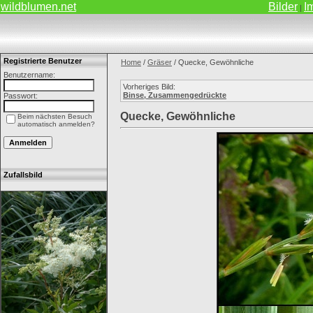
wildblumen.net
Bilder
I
|
Registrierte Benutzer
Home
/
Gräser
/ Quecke, Gewöhnliche
Benutzername:
Vorheriges Bild:
Binse, Zusammengedrückte
Passwort:
Quecke, Gewöhnliche
Beim nächsten Besuch
automatisch anmelden?
Zufallsbild