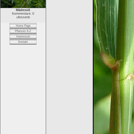
Mädesüß
Kommentare: 0
ufessenb
Home Page
Pflanzen A-Z
Impressum
Kontakt