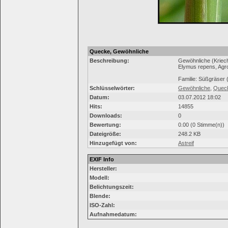
Quecke, Gewöhnliche
Beschreibung:
Gewöhnliche (Krie
Elymus repens, Agr
Familie: Süßgräser
Schlüsselwörter:
Gewöhnliche
,
Quec
Datum:
03.07.2012 18:02
Hits:
14855
Downloads:
0
Bewertung:
0.00 (0 Stimme(n))
Dateigröße:
248.2 KB
Hinzugefügt von:
Astreif
EXIF Info
Hersteller:
Modell:
Belichtungszeit:
Blende:
ISO-Zahl:
Aufnahmedatum: