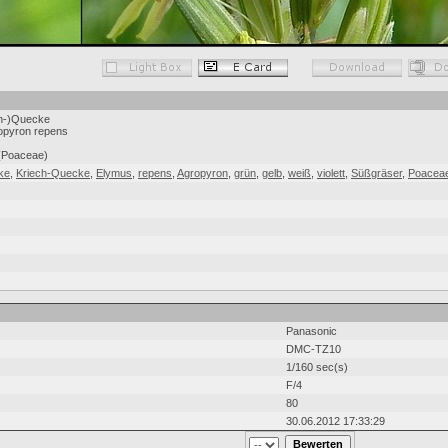
ch-)Quecke
opyron repens
 (Poaceae)
ke
,
Kriech-Quecke
,
Elymus
,
repens
,
Agropyron
,
grün
,
gelb
,
weiß
,
violett
,
Süßgräser
,
Poacea
Panasonic
DMC-TZ10
1/160 sec(s)
F/4
80
30.06.2012 17:33:29