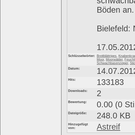
schwachba
Böden an.
Bielefeld
17.05.201
Schlüsselwörter:
Breitblättriges
,
Knabenkra
Moor
,
Moorwälder
,
Feucht
Schwachbasenzeiger
,
Sti
Datum:
14.07.201
Hits:
133183
Downloads:
2
Bewertung:
0.00 (0 St
Dateigröße:
248.0 KB
Hinzugefügt
Astreif
von: