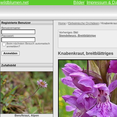
wildblumen.net
Bilder
Impressum & Da
|
Registrierte Benutzer
Home
/
Einheimische Orchideen
/ Knabenkraut,
Benutzername:
Vorheriges Bild:
Stendelwurz, Breitblättrige
Passwort:
Beim nächsten Besuch automatisch
anmelden?
Knabenkraut, breitblättriges
Zufallsbild
Berufkraut, Alpen