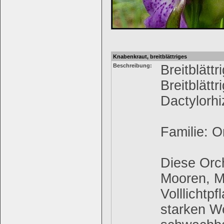
Knabenkraut, breitblättriges
Beschreibung:
Breitblätt
Breitblätt
Dactylorhi
Familie: 
Diese Orc
Mooren, Mo
Volllichtp
starken W