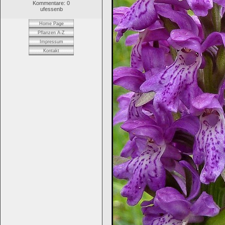
Kommentare: 0
ufessenb
Home Page
Pflanzen A-Z
Impressum
Kontakt