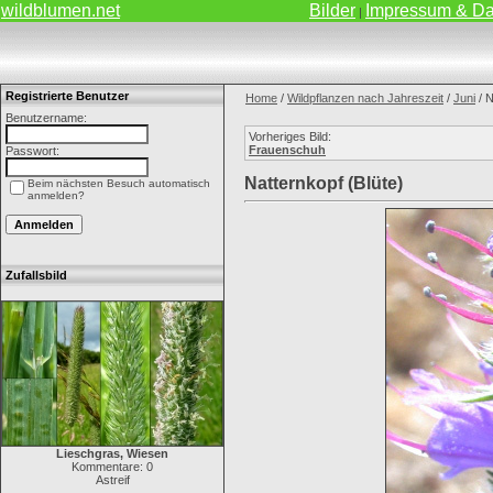
wildblumen.net
Bilder
Impressum & Da
|
Registrierte Benutzer
Home
/
Wildpflanzen nach Jahreszeit
/
Juni
/ N
Benutzername:
Vorheriges Bild:
Frauenschuh
Passwort:
Natternkopf (Blüte)
Beim nächsten Besuch automatisch
anmelden?
Zufallsbild
Lieschgras, Wiesen
Kommentare: 0
Astreif