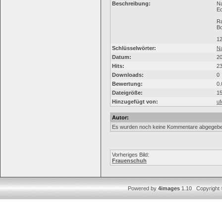
Beschreibung:
Na
Ec
R
B
1
Schlüsselwörter:
Na
Datum:
20
Hits:
2
Downloads:
0
Bewertung:
0.
Dateigröße:
15
Hinzugefügt von:
u
Autor:
Es wurden noch keine Kommentare abgegebe
Vorheriges Bild:
Frauenschuh
Powered by
4images
1.10 Copyright