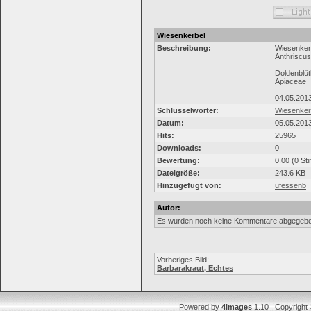
Wiesenkerbel
Beschreibung:
Wiesenker
Anthriscus
Doldenblüt
Apiaceae
04.05.2013
Schlüsselwörter:
Wiesenker
Datum:
05.05.201
Hits:
25965
Downloads:
0
Bewertung:
0.00 (0 St
Dateigröße:
243.6 KB
Hinzugefügt von:
ufessenb
Autor:
Es wurden noch keine Kommentare abgegebe
Vorheriges Bild:
Barbarakraut, Echtes
Powered by
4images
1.10 Copyright