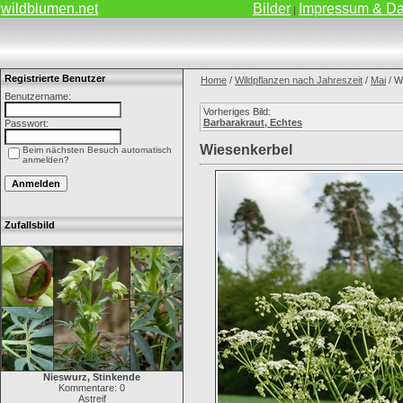
wildblumen.net
Bilder
Impressum & Da
|
Registrierte Benutzer
Home
/
Wildpflanzen nach Jahreszeit
/
Mai
/ W
Benutzername:
Vorheriges Bild:
Barbarakraut, Echtes
Passwort:
Wiesenkerbel
Beim nächsten Besuch automatisch
anmelden?
Zufallsbild
Nieswurz, Stinkende
Kommentare: 0
Astreif