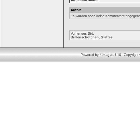
Aufnahmedatum:
Autor:
Es wurden noch keine Kommentare abgegebe
Vorheriges Bild:
Brillenschötchen, Glattes
Powered by
4images
1.10 Copyright