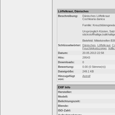
Löffelkraut, Dänisches
Beschreibung:
Dänisches Löffelkraut
Cochlearia danica
Familie: Kreuzblütengewä
Ursprünglich Küsten, Sal
stickstoffhaltige,kalkhalti
Bielefeld: Mittelstreifen B
Schlüsselwörter:
Dänisches
,
Löffelkraut
,
Co
Feuchtigkeitszeiger
,
Vollli
Datum:
20.05.2013 22:58
Hits:
29543
Downloads:
0
Bewertung:
0.00 (0 Stimme(n))
Dateigröße:
249.1 KB
Hinzugefügt
Astreif
von:
EXIF Info
Hersteller:
Modell:
Belichtungszeit:
Blende:
ISO-Zahl: