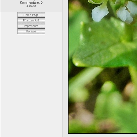
Kommentare: 0
Astreif
Home Page
Pflanzen A-Z
Impressum
Kontakt