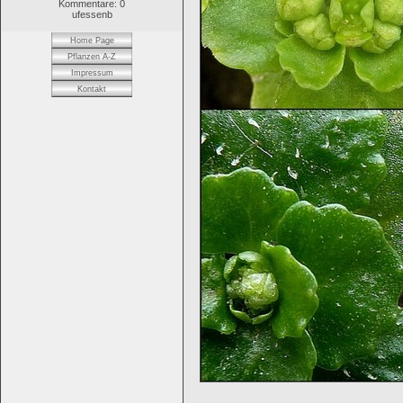
Kommentare: 0
ufessenb
Home Page
Pflanzen A-Z
Impressum
Kontakt