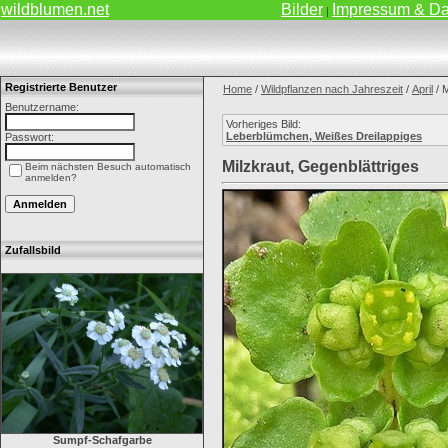
wildblumen.net
Bilder
Impressum & Da
|
Registrierte Benutzer
Home
/
Wildpflanzen nach Jahreszeit
/
April
/ M
Benutzername:
Vorheriges Bild:
Leberblümchen, Weißes Dreilappiges
Passwort:
Milzkraut, Gegenblättriges
Beim nächsten Besuch automatisch
anmelden?
Zufallsbild
Sumpf-Schafgarbe