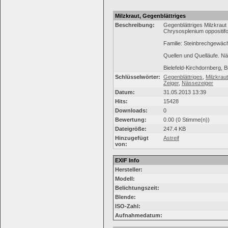
Milzkraut, Gegenblättriges
Beschreibung:
Gegenblättriges Milzkraut
Chrysosplenium oppositifo
Familie: Steinbrechgewäc
Quellen und Quelläufe. Nä
Bielefeld-Kirchdornberg, 
Schlüsselwörter:
Gegenblättriges
,
Milzkraut
Zeiger
,
Nässezeiger
Datum:
31.05.2013 13:39
Hits:
15428
Downloads:
0
Bewertung:
0.00 (0 Stimme(n))
Dateigröße:
247.4 KB
Hinzugefügt
Astreif
von:
EXIF Info
Hersteller:
Modell:
Belichtungszeit:
Blende:
ISO-Zahl:
Aufnahmedatum: