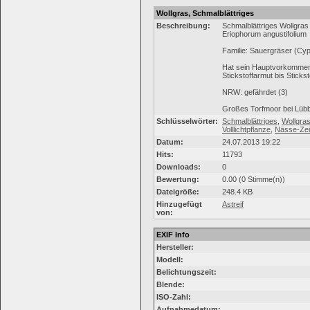
Wollgras, Schmalblättriges
Beschreibung:
Schmalblättriges Wollgras
Eriophorum angustifolium
Familie: Sauergräser (Cy
Hat sein Hauptvorkommen i
Stickstoffarmut bis Sticks
NRW: gefährdet (3)
Großes Torfmoor bei Lüb
Schlüsselwörter:
Schmalblättriges
,
Wollgra
Volllichtpflanze
,
Nässe-Zei
Datum:
24.07.2013 19:22
Hits:
11793
Downloads:
0
Bewertung:
0.00 (0 Stimme(n))
Dateigröße:
248.4 KB
Hinzugefügt
Astreif
von:
EXIF Info
Hersteller:
Modell:
Belichtungszeit:
Blende:
ISO-Zahl:
Aufnahmedatum: