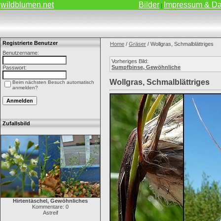
wildblumen.net
Bilder
Impressum & Da
|
Registrierte Benutzer
Home
/
Gräser
/ Wollgras, Schmalblättriges
Benutzername:
Vorheriges Bild:
Sumpfbinse, Gewöhnliche
Passwort:
Wollgras, Schmalblättriges
Beim nächsten Besuch automatisch
anmelden?
Zufallsbild
Hirtentäschel, Gewöhnliches
Kommentare: 0
Astreif