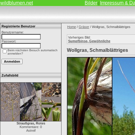
wildblumen.net
Bilder
Impressum & Da
|
Registrierte Benutzer
Home
/
Gräser
/ Wollgras, Schmalblättriges
Benutzername:
Vorheriges Bild:
Sumpfbinse, Gewöhnliche
Passwort:
Wollgras, Schmalblättriges
Beim nächsten Besuch automatisch
anmelden?
Zufallsbild
Straußgras, Rotes
Kommentare: 0
Astreif