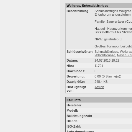
Wollgras, Schmalblättriges
Beschreibung:
Schmalblättriges Wollgras
Eriophorum angustifolium
Familie: Sauergräser (Cy
Hat sein Hauptvorkommen i
Stickstoffarmut bis Sticks
NRW: gefährdet (3)
Großes Torfmoor bei Lüb
Schlüsselwörter:
Schmalblättriges
,
Wollgra
Volllichtpflanze
,
Nässe-Zei
Datum:
24.07.2013 19:22
Hits:
11791
Downloads:
0
Bewertung:
0.00 (0 Stimme(n))
Dateigröße:
248.4 KB
Hinzugefügt
Astreif
von:
EXIF Info
Hersteller:
Modell:
Belichtungszeit:
Blende:
ISO-Zahl:
Aufnahmedatum: