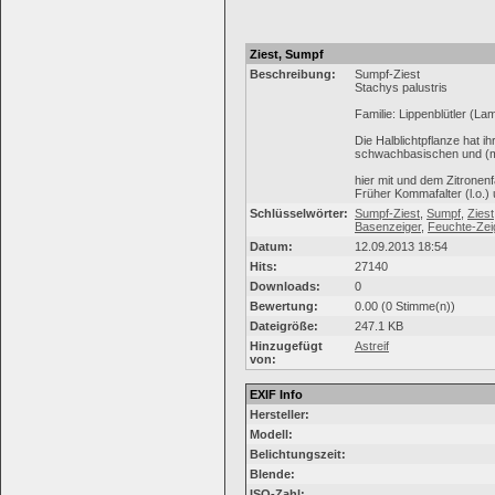
Ziest, Sumpf
Beschreibung:
Sumpf-Ziest
Stachys palustris
Familie: Lippenblütler (La
Die Halblichtpflanze hat 
schwachbasischen und (mä
hier mit und dem Zitronen
Früher Kommafalter (l.o.) 
Schlüsselwörter:
Sumpf-Ziest
,
Sumpf
,
Ziest
Basenzeiger
,
Feuchte-Zei
Datum:
12.09.2013 18:54
Hits:
27140
Downloads:
0
Bewertung:
0.00 (0 Stimme(n))
Dateigröße:
247.1 KB
Hinzugefügt
Astreif
von:
EXIF Info
Hersteller:
Modell:
Belichtungszeit:
Blende:
ISO-Zahl: