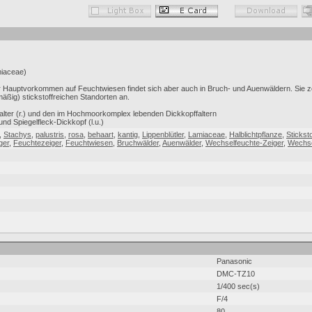
miaceae)
ihr Hauptvorkommen auf Feuchtwiesen findet sich aber auch in Bruch- und Auenwäldern. Sie
ßig) stickstoffreichen Standorten an.
falter (r.) und den im Hochmoorkomplex lebenden Dickkopffaltern
und Spiegelfleck-Dickkopf (l.u.)
,
Stachys
,
palustris
,
rosa
,
behaart
,
kantig
,
Lippenblütler
,
Lamiaceae
,
Halblichtpflanze
,
Stickst
ger
,
Feuchtezeiger
,
Feuchtwiesen
,
Bruchwälder
,
Auenwälder
,
Wechselfeuchte-Zeiger
,
Wechse
Panasonic
DMC-TZ10
1/400 sec(s)
F/4
80