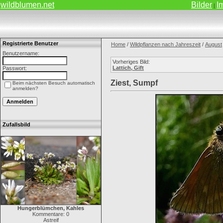
wildblumen.net
Bilder
I
|
Registrierte Benutzer
Home
/
Wildpflanzen nach Jahreszeit
/
August
Benutzername:
Vorheriges Bild:
Lattich, Gift
Passwort:
Ziest, Sumpf
Beim nächsten Besuch automatisch
anmelden?
Zufallsbild
Hungerblümchen, Kahles
Kommentare: 0
Astreif