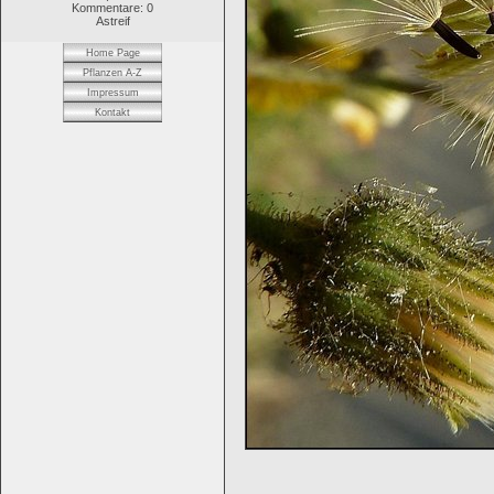
Kommentare: 0
Astreif
Home Page
Pflanzen A-Z
Impressum
Kontakt