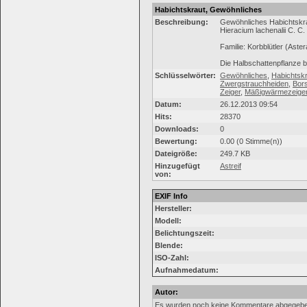
Habichtskraut, Gewöhnliches
Beschreibung:
Gewöhnliches Habichtskr
Hieracium lachenalii C. C.
Familie: Korbblütler (Aste
Die Halbschattenpflanze 
Schlüsselwörter:
Gewöhnliches
,
Habichtsk
Zwergstrauchheiden
,
Bor
Zeiger
,
Mäßigwärmezeige
Datum:
26.12.2013 09:54
Hits:
28370
Downloads:
0
Bewertung:
0.00 (0 Stimme(n))
Dateigröße:
249.7 KB
Hinzugefügt
Astreif
von:
EXIF Info
Hersteller:
Modell:
Belichtungszeit:
Blende:
ISO-Zahl:
Aufnahmedatum:
Autor:
Es wurden noch keine Kommentare abgegebe