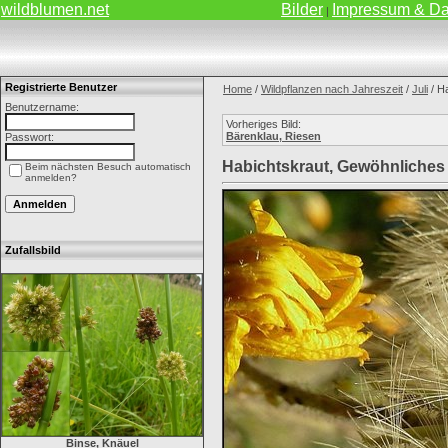
wildblumen.net
Bilder
Impressum & Da
|
Registrierte Benutzer
Home
/
Wildpflanzen nach Jahreszeit
/
Juli
/ H
Benutzername:
Vorheriges Bild:
Bärenklau, Riesen
Passwort:
Habichtskraut, Gewöhnliches
Beim nächsten Besuch automatisch
anmelden?
Zufallsbild
Binse, Knäuel