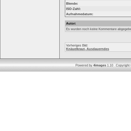
Blende:
ISO-Zahl:
Aufnahmedatum:
Autor:
Es wurden noch keine Kommentare abgegebe
Vorheriges Bild:
Knäuelkraut, Ausdauerndes
Powered by
4images
1.10 Copyright