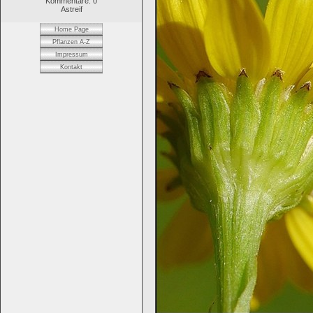
Kommentare: 0
Astreif
Home Page
Pflanzen A-Z
Impressum
Kontakt