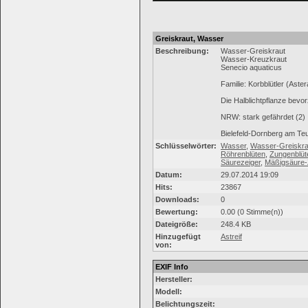
Greiskraut, Wasser
Beschreibung:
Wasser-Greiskraut
Wasser-Kreuzkraut
Senecio aquaticus
Familie: Korbblütler (Aste
Die Halblichtpflanze bevo
NRW: stark gefährdet (2)
Bielefeld-Dornberg am Te
Schlüsselwörter:
Wasser
,
Wasser-Greiskra
Röhrenblüten
,
Zungenblüt
Säurezeiger
,
Mäßigsäure-
Datum:
29.07.2014 19:09
Hits:
23867
Downloads:
0
Bewertung:
0.00 (0 Stimme(n))
Dateigröße:
248.4 KB
Hinzugefügt
Astreif
von:
EXIF Info
Hersteller:
Modell:
Belichtungszeit: