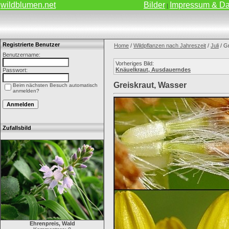
wildblumen.net
Bilder
Impressum & Da
|
Registrierte Benutzer
Home
/
Wildpflanzen nach Jahreszeit
/
Juli
/ G
Benutzername:
Vorheriges Bild:
Knäuelkraut, Ausdauerndes
Passwort:
Greiskraut, Wasser
Beim nächsten Besuch automatisch
anmelden?
Zufallsbild
Ehrenpreis, Wald