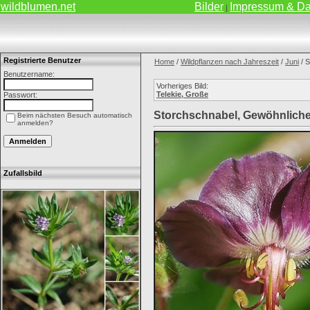
wildblumen.net
Bilder
Impressum & Da
|
Registrierte Benutzer
Home
/
Wildpflanzen nach Jahreszeit
/
Juni
/ S
Benutzername:
Vorheriges Bild:
Telekie, Große
Passwort:
Storchschnabel, Gewöhnliche
Beim nächsten Besuch automatisch
anmelden?
Zufallsbild