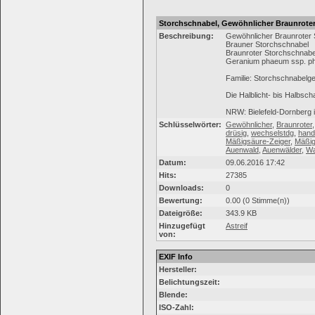
Storchschnabel, Gewöhnlicher Braunrote
Beschreibung:
Gewöhnlicher Braunroter 
Brauner Storchschnabel
Braunroter Storchschnabe
Geranium phaeum ssp. 
Familie: Storchschnabel
Die Halblicht- bis Halbsc
NRW: Bielefeld-Dornberg
Schlüsselwörter:
Gewöhnlicher
,
Braunroter
drüsig
,
wechselstdg
,
hand
Mäßigsäure-Zeiger
,
Mäßig
Auenwald
,
Auenwälder
,
Wa
Datum:
09.06.2016 17:42
Hits:
27385
Downloads:
0
Bewertung:
0.00 (0 Stimme(n))
Dateigröße:
343.9 KB
Hinzugefügt
Astreif
von:
EXIF Info
Hersteller:
Belichtungszeit:
Blende:
ISO-Zahl: