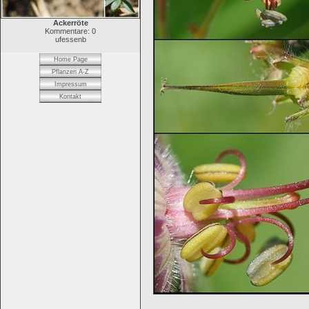
Ackerröte
Kommentare: 0
ufessenb
Home Page
Pflanzen A-Z
Impressum
Kontakt