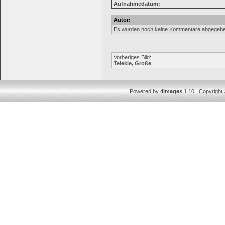
Aufnahmedatum:
Autor:
Es wurden noch keine Kommentare abgegebe
Vorheriges Bild:
Telekie, Große
Powered by
4images
1.10 Copyright