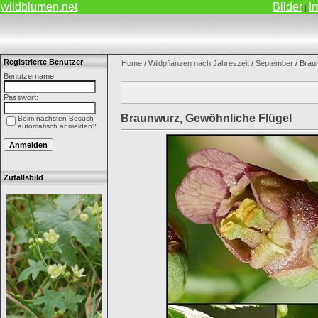
wildblumen.net
Bilder
I
|
Registrierte Benutzer
Home
/
Wildpflanzen nach Jahreszeit
/
September
/ Brau
Benutzername:
Passwort:
Braunwurz, Gewöhnliche Flügel
Beim nächsten Besuch
automatisch anmelden?
Zufallsbild