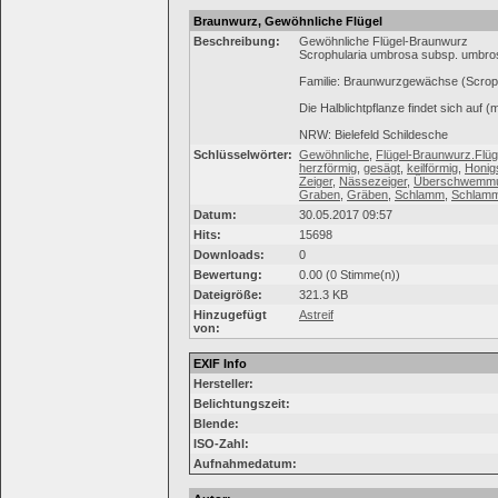
Braunwurz, Gewöhnliche Flügel
Beschreibung:
Gewöhnliche Flügel-Braunwurz
Scrophularia umbrosa subsp. umbro
Familie: Braunwurzgewächse (Scrop
Die Halblichtpflanze findet sich au
NRW: Bielefeld Schildesche
Schlüsselwörter:
Gewöhnliche
,
Flügel-Braunwurz.Flüg
herzförmig
,
gesägt
,
keilförmig
,
Honig
Zeiger
,
Nässezeiger
,
Überschwemmu
Graben
,
Gräben
,
Schlamm
,
Schlam
Datum:
30.05.2017 09:57
Hits:
15698
Downloads:
0
Bewertung:
0.00 (0 Stimme(n))
Dateigröße:
321.3 KB
Hinzugefügt
Astreif
von:
EXIF Info
Hersteller:
Belichtungszeit:
Blende:
ISO-Zahl:
Aufnahmedatum: