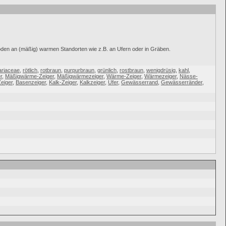
Böden an (mäßig) warmen Standorten wie z.B. an Ufern oder in Gräben.
ariaceae
,
rötlich
,
rotbraun
,
purpurbraun
,
grünlich
,
rostbraun
,
wenigdrüsig
,
kahl
,
r
,
Mäßigwärme-Zeiger
,
Mäßigwärmezeiger
,
Wärme-Zeiger
,
Wärmezeiger
,
Nässe-
eiger
,
Basenzeiger
,
Kalk-Zeiger
,
Kalkzeiger
,
Ufer
,
Gewässerrand
,
Gewässerränder
,