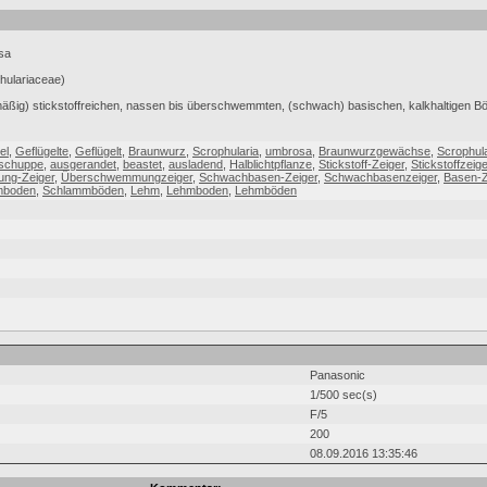
sa
hulariaceae)
f (mäßig) stickstoffreichen, nassen bis überschwemmten, (schwach) basischen, kalkhaltigen 
el
,
Geflügelte
,
Geflügelt
,
Braunwurz
,
Scrophularia
,
umbrosa
,
Braunwurzgewächse
,
Scrophul
schuppe
,
ausgerandet
,
beastet
,
ausladend
,
Halblichtpflanze
,
Stickstoff-Zeiger
,
Stickstoffzeige
ng-Zeiger
,
Überschwemmungzeiger
,
Schwachbasen-Zeiger
,
Schwachbasenzeiger
,
Basen-Z
mboden
,
Schlammböden
,
Lehm
,
Lehmboden
,
Lehmböden
Panasonic
1/500 sec(s)
F/5
200
08.09.2016 13:35:46