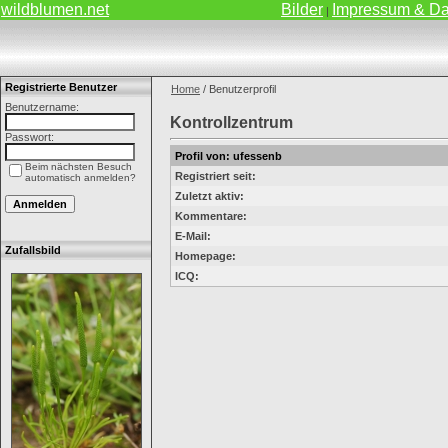
wildblumen.net
Bilder
Impressum & Da
|
Registrierte Benutzer
Home
/ Benutzerprofil
Benutzername:
Kontrollzentrum
Passwort:
Profil von: ufessenb
Beim nächsten Besuch
Registriert seit:
automatisch anmelden?
Zuletzt aktiv:
Kommentare:
E-Mail:
Zufallsbild
Homepage:
ICQ: