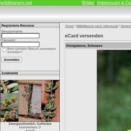
wildblumen.net
Bilder
Impressum & Da
|
Registrierte Benutzer
Home
/
Wildpflanzen nach Jahreszeit
/
Septem
Benutzername:
eCard versenden
Passwort:
Königskerze, Schwarze
Beim nächsten Besuch automatisch
anmelden?
Zufallsbild
Zwergwolfsmilch, Gefleckte
Kommentare: 0
Astreif