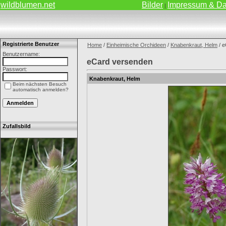
wildblumen.net
Bilder
Impressum & Da
|
Registrierte Benutzer
Home
/
Einheimische Orchideen
/
Knabenkraut, Helm
/ e
Benutzername:
eCard versenden
Passwort:
Knabenkraut, Helm
Beim nächsten Besuch
automatisch anmelden?
Zufallsbild